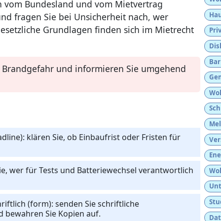
nn vom Bundesland und vom Mietvertrag
Hau
nd fragen Sie bei Unsicherheit nach, wer
esetzliche Grundlagen finden sich im Mietrecht
Pri
Dis
Bar
uf Brandgefahr und informieren Sie umgehend
Gem
Woh
Sch
Mel
adline): klären Sie, ob Einbaufrist oder Fristen für
Ver
Ene
, wer für Tests und Batteriewechsel verantwortlich
Woh
Unt
Stu
ftlich (form): senden Sie schriftliche
 bewahren Sie Kopien auf.
Dat