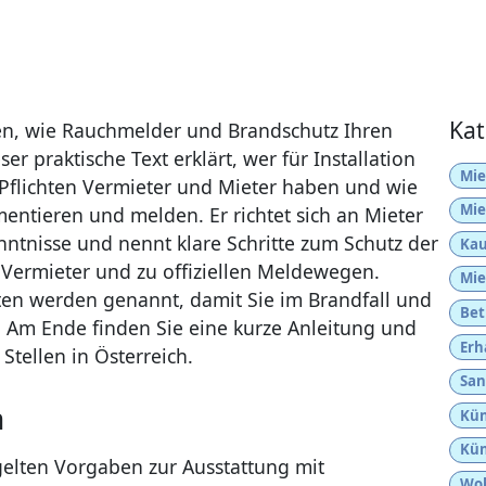
Kat
ssen, wie Rauchmelder und Brandschutz Ihren
er praktische Text erklärt, wer für Installation
Mie
 Pflichten Vermieter und Mieter haben und wie
Mie
entieren und melden. Er richtet sich an Mieter
nntnisse und nennt klare Schritte zum Schutz der
Kau
ermieter und zu offiziellen Meldewegen.
Mie
ten werden genannt, damit Sie im Brandfall und
Bet
 Am Ende finden Sie eine kurze Anleitung und
Erh
 Stellen in Österreich.
San
n
Kün
Kün
gelten Vorgaben zur Ausstattung mit
Woh