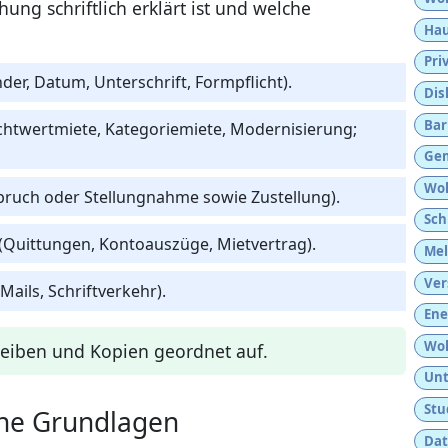
ung schriftlich erklärt ist und welche
Hau
Pri
der, Datum, Unterschrift, Formpflicht).
Dis
Bar
chtwertmiete, Kategoriemiete, Modernisierung;
Gem
Woh
rspruch oder Stellungnahme sowie Zustellung).
Sch
(Quittungen, Kontoauszüge, Mietvertrag).
Mel
Ver
ails, Schriftverkehr).
Ene
Woh
reiben und Kopien geordnet auf.
Unt
Stu
che Grundlagen
Dat