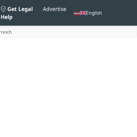
Get Legal
Advertise
English
Help
rreich