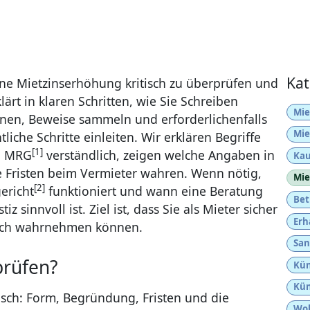
Kat
 eine Mietzinserhöhung kritisch zu überprüfen und
lärt in klaren Schritten, wie Sie Schreiben
Mie
nnen, Beweise sammeln und erforderlichenfalls
Mie
iche Schritte einleiten. Wir erklären Begriffe
[1]
nd MRG
verständlich, zeigen welche Angaben in
Kau
e Fristen beim Vermieter wahren. Wenn nötig,
Mie
[2]
ericht
funktioniert und wann eine Beratung
Bet
z sinnvoll ist. Ziel ist, dass Sie als Mieter sicher
Erh
eich wahrnehmen können.
San
prüfen?
Kün
Kün
isch: Form, Begründung, Fristen und die
Woh