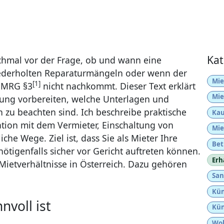
Kat
nchmal vor der Frage, ob und wann eine
iederholten Reparaturmängeln oder wenn der
Mie
[1]
h MRG §3
nicht nachkommt. Dieser Text erklärt
Mie
dlung vorbereiten, welche Unterlagen und
n zu beachten sind. Ich beschreibe praktische
Kau
tion mit dem Vermieter, Einschaltung von
Mie
he Wege. Ziel ist, dass Sie als Mieter Ihre
Bet
tigenfalls sicher vor Gericht auftreten können.
Erh
 Mietverhältnisse in Österreich. Dazu gehören
San
Kün
voll ist
Kün
Woh