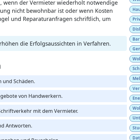
, wenn der Vermieter wiederholt notwendige
Hau
nung nicht bewohnbar ist oder wenn Kosten
gel und Reparaturanfragen schriftlich, um
Pri
Dis
Bar
höhen die Erfolgsaussichten in Verfahren.
Gem
Woh
n
Sch
Mel
n und Schäden.
Ver
ngebote von Handwerkern.
Ene
Woh
chriftverkehr mit dem Vermieter.
Unt
nd Antworten.
Stu
Dat