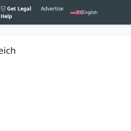
Get Legal
Advertise
English
Help
eich